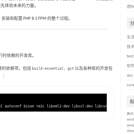
 版本，抢先体验未来的力量。
用R
安装和配置 PHP 8.5 FPM 的整个过程。
生
技
运行时依赖的开发库。
test
软
要的依赖项，包括
、
以及各种库的开发包
build-essential
git
等）：
vps
scr
腾讯
win
goo
disc