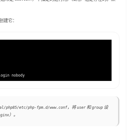
创建它：
，将
和
设
al/php85/etc/php-fpm.d/www.conf
user
group
）。
nginx