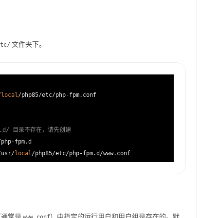
文件夹下。
tc/
/
local
/php85/etc/php-fpm.conf

-fpm.d/ 目录不存在，请先创建
php-fpm.d

/usr/
local
件（通常是
）中指定的运行用户和用户组是存在的。默
www.conf