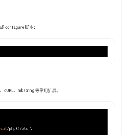
成
脚本：
configure
cURL、mbstring 等常用扩展。
ocal
/php85/etc \
