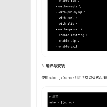
    --enable-fpm \

    --with-mysqli \

    --with-pdo-mysql \

    --with-curl \

    --with-zlib \

    --with-openssl \

    --enable-mbstring \

    --enable-zip \

3. 编译与安装
使用
利用所有 CPU 核
make -j$(nproc)
# 编译
make -j$(nproc)
