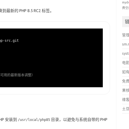
myd
费空
最新的 PHP 8.5 RC2 标签。
管
p-src.git

sm.
sys
电
如
据实际可用的最新版本调整）
免
果
维
土
HP 安装到
目录，以避免与系统自带的 PHP
/usr/local/php85