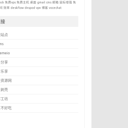
ock
免费vps
免费主机
桌面
gmail
cms
邮箱
鼠标增强
免
间
效率
deskflow
dnspod
vpn
博客
vocechat
链接
理站点
ms
temeio
影分享
有乐享
费资源网
核剥壳
客工坊
豆不好吃