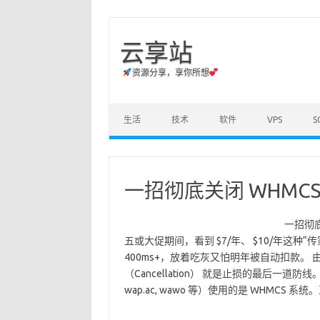
云享站
资源分享，享你所想
Skip to content
生活
技术
软件
VPS
S
一招彻底关闭 WHMC
一招彻
五或大促期间，看到 $7/年、 $10/年这
400ms+，放着吃灰又怕明年被自动扣款。
（Cancellation） 就是止损的最后一道防线
wap.ac, wawo 等）使用的是 WHMCS 系统。正