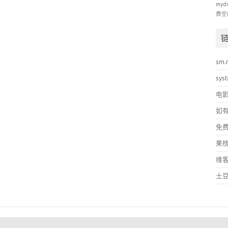
myd
费空
sm.
sys
电
如
免
果
维
土