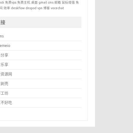
ock
免费vps
免费主机
桌面
gmail
cms
邮箱
鼠标增强
免
间
效率
deskflow
dnspod
vpn
博客
vocechat
链接
ms
temeio
影分享
有乐享
费资源网
核剥壳
客工坊
豆不好吃