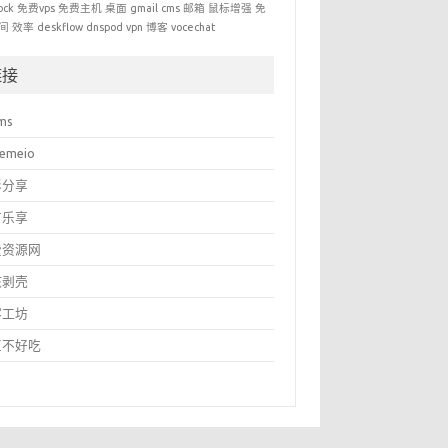
ock
免费vps
免费主机
桌面
gmail
cms
邮箱
鼠标增强
免
间
效率
deskflow
dnspod
vpn
博客
vocechat
链接
ms
temeio
影分享
有乐享
费资源网
核剥壳
客工坊
豆不好吃