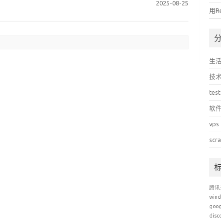
2025-08-25
用R
生
技
test
软
vps
scr
腾讯
win
goo
disc