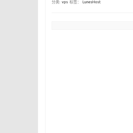
分类:
vps
标签：
LunesHost
文章分页