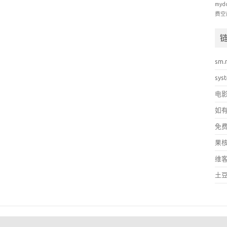
myd
费空
sm.
sys
电
如
免
果
维
土