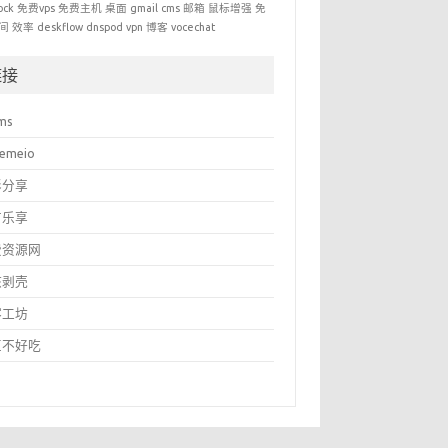
ock
免费vps
免费主机
桌面
gmail
cms
邮箱
鼠标增强
免
间
效率
deskflow
dnspod
vpn
博客
vocechat
链接
ms
temeio
影分享
有乐享
费资源网
核剥壳
客工坊
豆不好吃