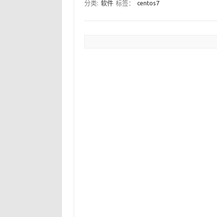
分类:
软件
标签：
centos7
文章分页