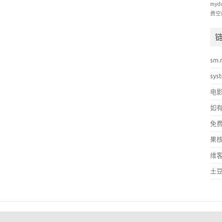
myd
费空
sm.
sys
电
如
免
果
维
土