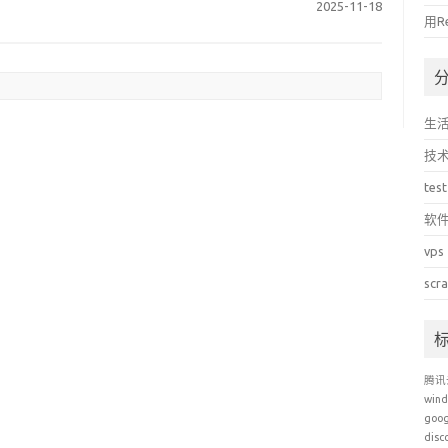
2025-11-18
用R
生
技
test
软
vps
scr
腾讯
win
goo
disc