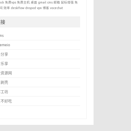
ock
免费vps
免费主机
桌面
gmail
cms
邮箱
鼠标增强
免
间
效率
deskflow
dnspod
vpn
博客
vocechat
链接
ms
temeio
影分享
有乐享
费资源网
核剥壳
客工坊
豆不好吃