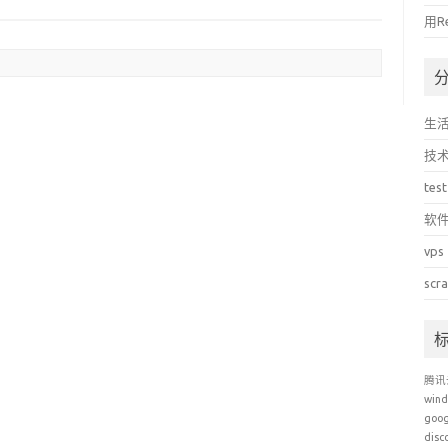
用R
生
技
test
软
vps
scr
腾讯
win
goo
disc