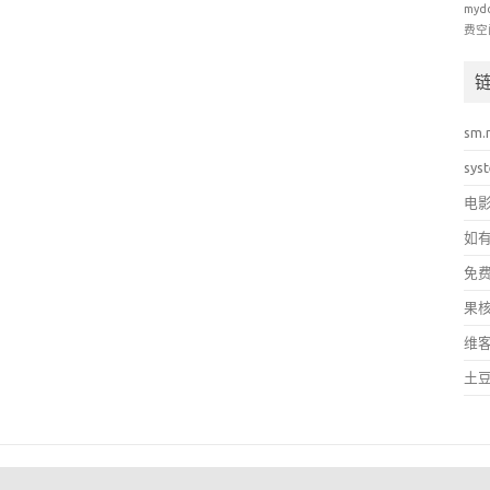
myd
费空
sm.
sys
电
如
免
果
维
土